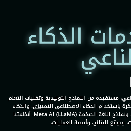
مات الذكاء
ناعي
الاصطناعي، مستفيدة من النماذج التوليدية وتقنيات التعلم
كرة باستخدام الذكاء الاصطناعي التمييزي، والذكاء
الاصطناعي التوليدي، والتعلم الآلي، ونماذج BERT، ونماذج اللغة الضخمة Meta AI (LLaMA). أنظمتنا
، وتوقع النتائج، وأتمتة العمليات.