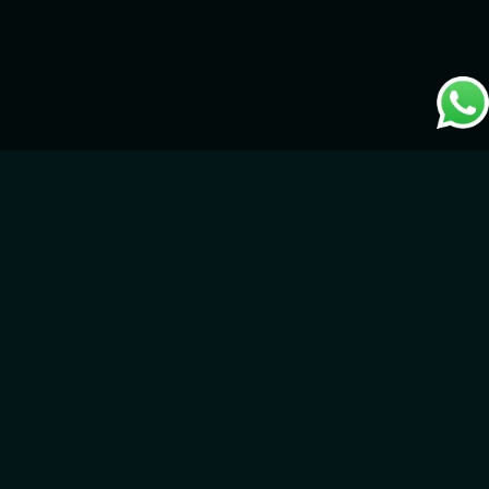
ابتكارات VR من GameIN
إعادة تعريف التجارب عبر الصناعات!
تقوم GameIN بإحداث ثورة في طرق التعلم والعمل والتواصل من خلال
حلول الواقع الافتراضي (VR) المبتكرة والمخصصة لمختلف الصناعات. إليك
كيف نحدث ثورة في التكنولوجيا ونحول الصناعات:
التعليم والتدريب – تجارب VR التفاعلية تجعل التعلم ممتعًا وفعّالًا،
مثالية لبناء المهارات وجلسات التدريب الغامرة.
التوظيف والانضمام – اجعل المقابلات وعمليات الانضمام تتجاوز
الحدود! تطبيقات VR الخاصة بنا تشجع على بناء روابط ذات مغزى
دون قيود مادية.
العقارات – جولات VR الخاصة بنا توفر عرضًا واقعيًا عن بُعد للمنازل
والمساحات التجارية، مما يسمح للمستخدمين بتجربة العقارات كما لم
يحدث من قبل.
البيع بالتجزئة – غمر المتسوقين في بيئات رقمية حيث يلتقي العالم