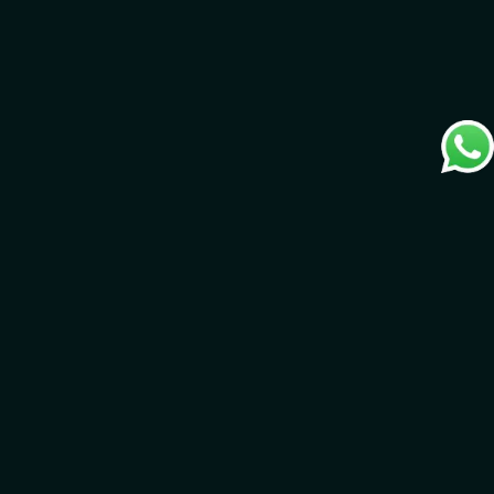
اتصل بنا
الإمارات العربية ال
in.ae
26797