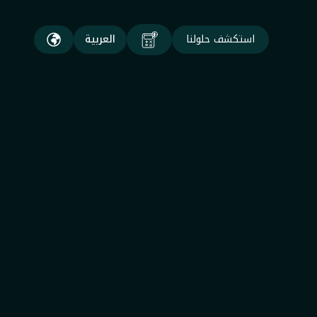
استكشف حلولنا
العربية