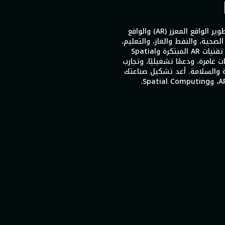
تتفوق GameIN في خدمات تطوير الواقع المعزز (AR) والواقع
لرعاية الصحية، والنفط والغاز، والتعليم،
وغيرها من الصناعات باستخدام تقنيات AR المبتكرة وSpatial
دريبات غامرة، ودعمًا تشغيليًا، وتجارب
ة والسلامة. أعد تشكيل صناعتك