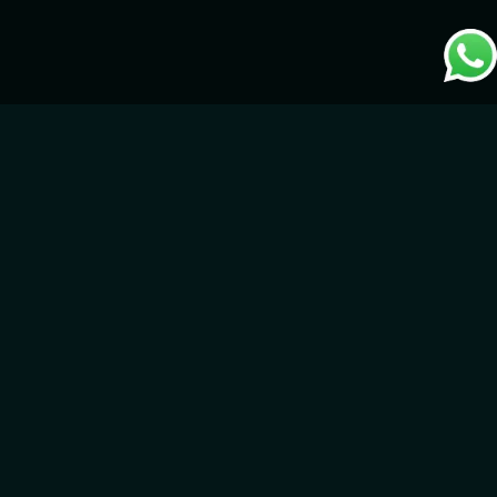
تمكين الأعمال بابتكارات البلوك
تشين
تعيد GameIN ابتكار تكنولوجيا البلوك تشين من خلال تقديم حلول متقدمة
لتحويل الأمن والمعاملات والملكية الرقمية. تشمل خدماتنا:
المعاملات الآمنة — نعزز سلامة البيانات وأمنها، مع ضمان معاملات
شفافة ولامركزية تدعم الشركات في التفوق بعصر الرقمنة.
الترميز الرقمي (Tokenization) — نفتح آفاقًا جديدة للأصول
الرقمية من خلال تحويلها إلى رموز رقمية آمنة، مما يتيح تداولها
وإدارة ملكيتها بسهولة.
تشفير البلوك تشين — نحمي بياناتك باستخدام تقنيات تشفير
متقدمة، مما يمنع الوصول غير المصرح به ويضمن أمانها.
أسواق NFT — ننشئ منصات حيوية للفنانين الرقميين والمقتنين
لشراء وبيع وتداول الأصول الرقمية بأمان، مما يعيد تعريف الفن
والملكية الرقمية.
العقود الذكية — نعمل على أتمتة وتأمين الاتفاقيات التجارية، مما
يبسط سير العمل ويضمن الدقة في الالتزامات التعاقدية.