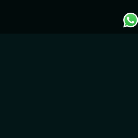
ادخل إلى المستقبل مع جولات
360° القابلة للمشي وتقنية CGI
تعيد GameIN تعريف تطوير الجولات الافتراضية من خلال جولات ثلاثية
الأبعاد غامرة، وصور 360°، وجولات محسنة بتقنية CGI، مدعومة بالنسخ
الافتراضية. تتيح تقنيتنا المبتكرة للمستخدمين الغوص في عوالم رقمية
فائقة الواقعية — في أي وقت وأي مكان يختارونه.
العقارات — جولاتنا الافتراضية تتيح للعملاء استكشاف العقارات
بطريقة جديدة تمامًا، مما يمنحهم رؤية واضحة للمساحة والتصميم
قبل زيارتهم الفعلية.
التعليم — جولاتنا توفر أفضل تجربة تعليمية تفاعلية، حيث تجلب
المواضيع إلى الحياة ضمن بيئات افتراضية غامرة. حلول GameIN
تمنح الطلاب تجربة عملية ممتعة تعزز الفهم والاحتفاظ بالمعلومة.
الترفيه — من عوالم الألعاب إلى مواقع تصوير الأفلام، ننشئ بيئات
رقمية تجذب الجمهور وتجعله جزءًا من القصة. جولاتنا الافتراضية
تنقل المعجبين إلى مساحات ترفيهية مفضلة لديهم بواقعية
مدهشة.