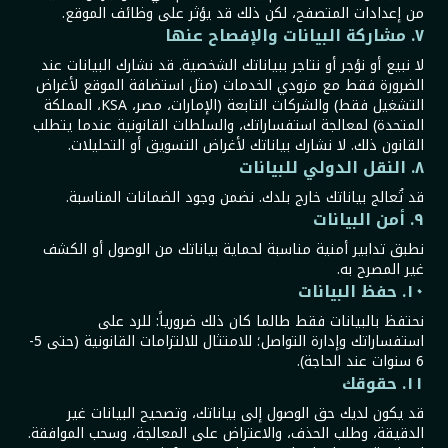
من إعدادات المتصفح، لكن ذلك قد يؤثر على وظائف الموقع.
٧. مشاركة البيانات والإفصاح عنها
لا نبيع أو نؤجر أو نتاجر ببياناتك الشخصية. قد نشارك البيانات عند
الضرورة فقط مع مزودي الخدمات (مثل استضافة الموقع لأغراض
التشغيل فقط) والشركات التابعة (الإمارات، مصر، KSA، المملكة
المتحدة) لمعالجة استفساراتك، والسلطات القانونية عندما يتطلب
القانون ذلك. لا نشارك بياناتك لأغراض التسويق أو التحليلات.
٨. النقل الدولي للبيانات
قد تُعالج بياناتك خارج بلدك. نضمن وجود الضمانات المناسبة.
٩. أمن البيانات
نطبق تدابير أمنية مناسبة لحماية بياناتك من الوصول أو الكشف
غير المصرح به.
١٠. حفظ البيانات
نحتفظ بالبيانات فقط طالما كان ذلك ضرورياً: للرد على
استفساراتك وإدارة التواصل؛ للامتثال للالتزامات القانونية (حتى 5-
6 سنوات عند الحاجة).
١١. حقوقك
قد يكون لديك حق الوصول إلى بياناتك، وتصحيح البيانات غير
الدقيقة، وطلب الحذف، والاعتراض على المعالجة، وسحب الموافقة.