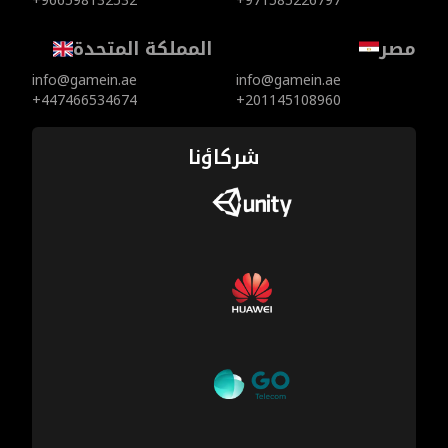
+966598132532
+971585226797
مصر
المملكة المتحدة
info@gamein.ae
info@gamein.ae
+447466534674
+201145108960
شركاؤنا