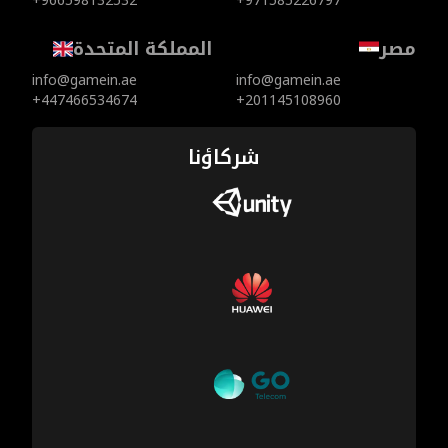
+966598132532
+971585226797
مصر
المملكة المتحدة
info@gamein.ae
info@gamein.ae
+447466534674
+201145108960
شركاؤنا