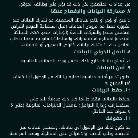
من إعدادات المتصفح، لكن ذلك قد يؤثر على وظائف الموقع.
٧. مشاركة البيانات والإفصاح عنها
لا نبيع أو نؤجر أو نتاجر ببياناتك الشخصية. قد نشارك البيانات عند
الضرورة فقط مع مزودي الخدمات (مثل استضافة الموقع لأغراض
التشغيل فقط) والشركات التابعة (الإمارات، مصر، KSA، المملكة
المتحدة) لمعالجة استفساراتك، والسلطات القانونية عندما يتطلب
القانون ذلك. لا نشارك بياناتك لأغراض التسويق أو التحليلات.
٨. النقل الدولي للبيانات
قد تُعالج بياناتك خارج بلدك. نضمن وجود الضمانات المناسبة.
٩. أمن البيانات
نطبق تدابير أمنية مناسبة لحماية بياناتك من الوصول أو الكشف
غير المصرح به.
١٠. حفظ البيانات
نحتفظ بالبيانات فقط طالما كان ذلك ضرورياً: للرد على
استفساراتك وإدارة التواصل؛ للامتثال للالتزامات القانونية (حتى 5-
6 سنوات عند الحاجة).
١١. حقوقك
قد يكون لديك حق الوصول إلى بياناتك، وتصحيح البيانات غير
الدقيقة، وطلب الحذف، والاعتراض على المعالجة، وسحب الموافقة.